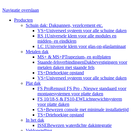
Navigatie overslaan
Producten
Schuin dak: Dakpannen, vezelcement etc.
VS+
Universeel systeem voor alle schuine daken
RS 1
Universele klem voor alle modules en
midden- en eindklem
LC 1
Universele klem voor glas-op-glaslaminaat
Metalen dak
MS+ & MS+P
Trapezium- en golfplaten
Staande-felsverbindingen
Dakbevestigingen voor
metalen daken met staande fels
TS+
Driehoekige opstand
VS+
Universeel systeem voor alle schuine daken
Plat dak
FS Pro
Renusol FS Pro - Nieuwe standaard voor
montagesystemen voor platte daken
FS 10/18-S & FS10-EW
Lichtgewichtsysteem
voor platte daken
CS+
Bewezen console met minimale installatietijd
TS+
Driehoekige opstand
In het dak
ISSE
Bewezen waterdichte dakintegratie
Veldopstelling