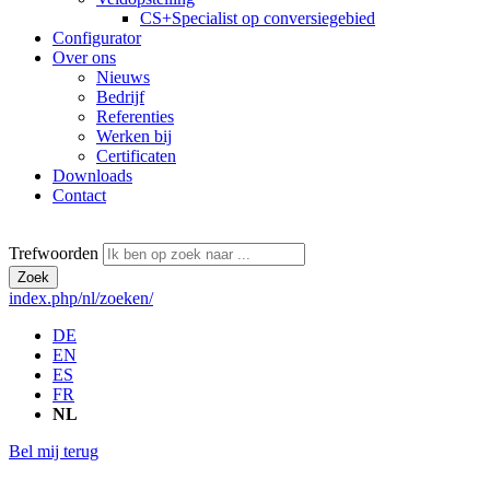
CS+
Specialist op conversiegebied
Configurator
Over ons
Nieuws
Bedrijf
Referenties
Werken bij
Certificaten
Downloads
Contact
Trefwoorden
Zoek
index.php/nl/zoeken/
DE
EN
ES
FR
NL
Bel mij terug