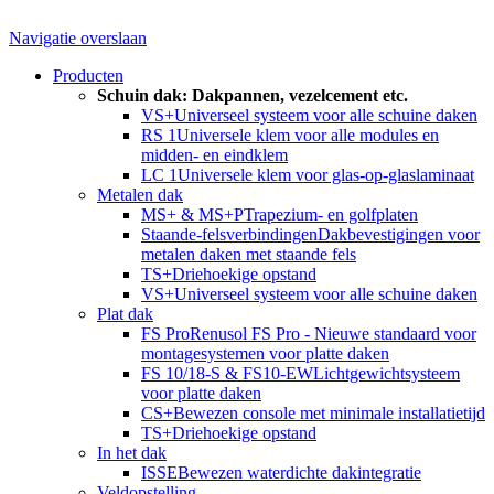
Navigatie overslaan
Producten
Schuin dak: Dakpannen, vezelcement etc.
VS+
Universeel systeem voor alle schuine daken
RS 1
Universele klem voor alle modules en
midden- en eindklem
LC 1
Universele klem voor glas-op-glaslaminaat
Metalen dak
MS+ & MS+P
Trapezium- en golfplaten
Staande-felsverbindingen
Dakbevestigingen voor
metalen daken met staande fels
TS+
Driehoekige opstand
VS+
Universeel systeem voor alle schuine daken
Plat dak
FS Pro
Renusol FS Pro - Nieuwe standaard voor
montagesystemen voor platte daken
FS 10/18-S & FS10-EW
Lichtgewichtsysteem
voor platte daken
CS+
Bewezen console met minimale installatietijd
TS+
Driehoekige opstand
In het dak
ISSE
Bewezen waterdichte dakintegratie
Veldopstelling