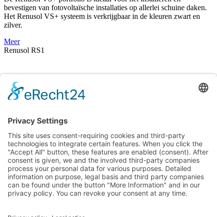
bevestigen van fotovoltaïsche installaties op allerlei schuine daken.
Het Renusol VS+ systeem is verkrijgbaar in de kleuren zwart en
zilver.
Meer
Renusol RS1
Een moduleklem voor alle moduleframehoogtes van 30 tot 50 mm
en alle functies.
Meer
Renusol LC1
Een laminaatklem voor alle glasdiktes van 3,5 tot 9,5 mm.
Meer
Nieuws
Handleidingen & gegevens
PV Configurator 3.0