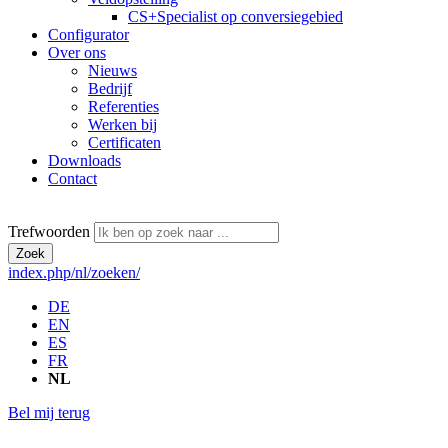
CS+
Specialist op conversiegebied
Configurator
Over ons
Nieuws
Bedrijf
Referenties
Werken bij
Certificaten
Downloads
Contact
Trefwoorden
Zoek
index.php/nl/zoeken/
DE
EN
ES
FR
NL
Bel mij terug