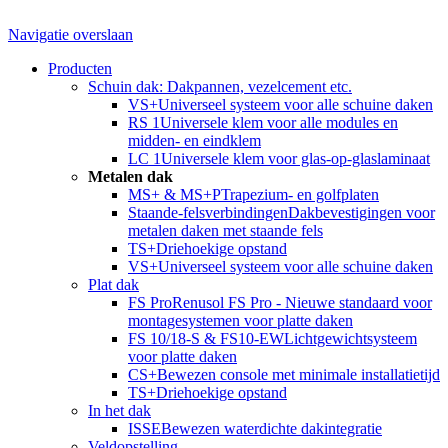
Navigatie overslaan
Producten
Schuin dak: Dakpannen, vezelcement etc.
VS+
Universeel systeem voor alle schuine daken
RS 1
Universele klem voor alle modules en
midden- en eindklem
LC 1
Universele klem voor glas-op-glaslaminaat
Metalen dak
MS+ & MS+P
Trapezium- en golfplaten
Staande-felsverbindingen
Dakbevestigingen voor
metalen daken met staande fels
TS+
Driehoekige opstand
VS+
Universeel systeem voor alle schuine daken
Plat dak
FS Pro
Renusol FS Pro - Nieuwe standaard voor
montagesystemen voor platte daken
FS 10/18-S & FS10-EW
Lichtgewichtsysteem
voor platte daken
CS+
Bewezen console met minimale installatietijd
TS+
Driehoekige opstand
In het dak
ISSE
Bewezen waterdichte dakintegratie
Veldopstelling