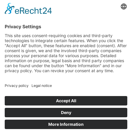
Je consens par la présente au traitement de mes données
personnelles pour l'envoi de la newsletter. Ce consentement
peut être retiré à tout moment. Vous trouverez plus
d'informations dans la
déclaration sur la protection des
données
.
Envoyer une demande
News
Notices & informations
PV Configurateur 3.0
© Renusol Europe GmbH |
Conditions Générales de Vente
Aller au contenu
Mentions légales
Protection des données