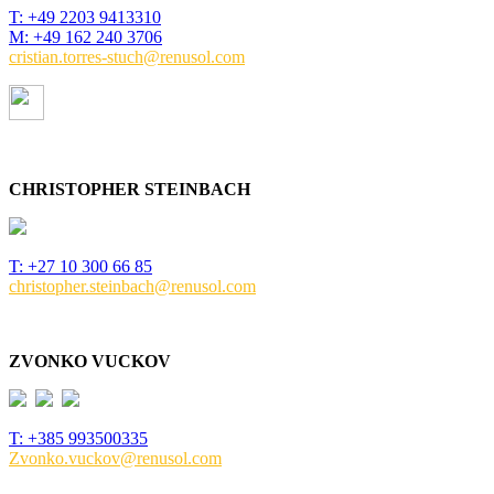
T: +49
2203 94133
10
M: +49 162 240 3706
cristian.torres-stuch@renusol.com
CHRISTOPHER STEINBACH
T: +27 10 300 66 85
christopher.steinbach@renusol.com
ZVONKO VUCKOV
T: +385 993500335
Zvonko.vuckov@renusol.com