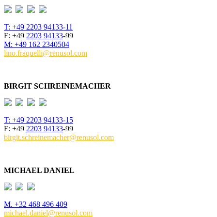
T: +49
2203 94133
-11
F: +49
2203 94133
-99
M: +49 162 2340504
lino.fraquelli@renusol.com
BIRGIT SCHREINEMACHER
T: +49
2203 94133
-15
F: +49
2203 94133
-99
birgit.schreinemacher@renusol.com
MICHAEL DANIEL
M. +32 468 496 409
michael.daniel@renusol.com