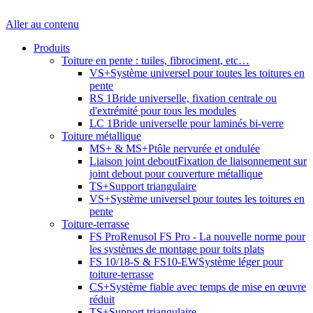
Aller au contenu
Produits
Toiture en pente : tuiles, fibrociment, etc…
VS+
Système universel pour toutes les toitures en
pente
RS 1
Bride universelle, fixation centrale ou
d'extrémité pour tous les modules
LC 1
Bride universelle pour laminés bi-verre
Toiture métallique
MS+ & MS+P
tôle nervurée et ondulée
Liaison joint debout
Fixation de liaisonnement sur
joint debout pour couverture métallique
TS+
Support triangulaire
VS+
Système universel pour toutes les toitures en
pente
Toiture-terrasse
FS Pro
Renusol FS Pro - La nouvelle norme pour
les systèmes de montage pour toits plats
FS 10/18-S & FS10-EW
Système léger pour
toiture-terrasse
CS+
Système fiable avec temps de mise en œuvre
réduit
TS+
Support triangulaire