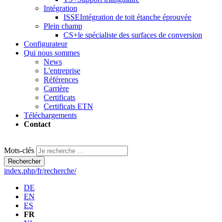
Intégration
ISSE
Intégration de toit étanche éprouvée
Plein champ
CS+
le spécialiste des surfaces de conversion
Configurateur
Qui nous sommes
News
L'entreprise
Références
Carrière
Certificats
Certificats ETN
Téléchargements
Contact
Mots-clés
Rechercher
index.php/fr/recherche/
DE
EN
ES
FR