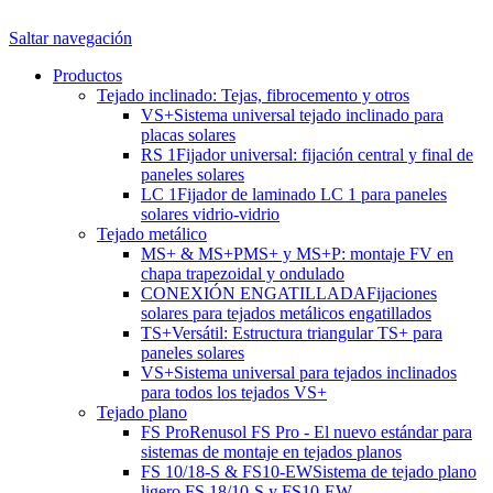
Saltar navegación
Productos
Tejado inclinado: Tejas, fibrocemento y otros
VS+
Sistema universal tejado inclinado para
placas solares
RS 1
Fijador universal: fijación central y final de
paneles solares
LC 1
Fijador de laminado LC 1 para paneles
solares vidrio-vidrio
Tejado metálico
MS+ & MS+P
MS+ y MS+P: montaje FV en
chapa trapezoidal y ondulado
CONEXIÓN ENGATILLADA
Fijaciones
solares para tejados metálicos engatillados
TS+
Versátil: Estructura triangular TS+ para
paneles solares
VS+
Sistema universal para tejados inclinados
para todos los tejados VS+
Tejado plano
FS Pro
Renusol FS Pro - El nuevo estándar para
sistemas de montaje en tejados planos
FS 10/18-S & FS10-EW
Sistema de tejado plano
ligero FS 18/10-S y FS10-EW