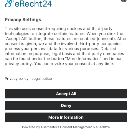
herramienta de planificación PV-Configurator del fabricante de
sistemas de montaje Renusol Europe GmbH. Los usuarios se
benefician de un flujo de trabajo simplificado y ya no necesitan
planificar las instalaciones por duplicado. También se transfiere a
PVSOL premium el informe del proyecto del PV Configurator de
Renusol, incluyendo los cálculos estructurales, el plan de montaje y
la lista de piezas.
Vista general de noticias
Noticias
Instrucciones y datos
Configurador PV 3.0
© Renusol Europe GmbH |
Términos y Condiciones Generales
(inglés)
Saltar navegación
Pie de imprenta
Protección de datos