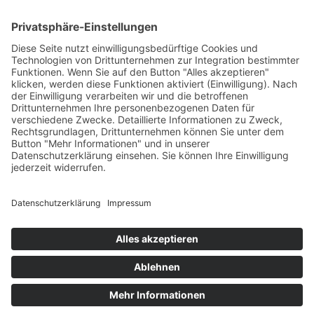
Renusol Europe GmbH
Ettore-Bugatti-Str. 51
51149 Köln
Tel. +49 2203 94133-57
Fax +49
2203 94133
-99
marko.balen@renusol.com
www.renusol.com
News
Anleitungen & Daten
PV Configurator 3.0
© Renusol Europe GmbH |
AGB
Navigation überspringen
Impressum
Datenschutz