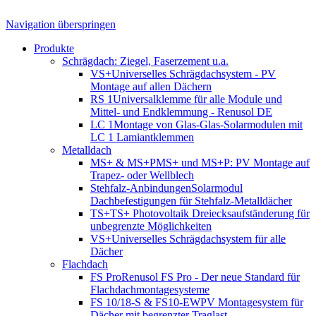
Navigation überspringen
Produkte
Schrägdach: Ziegel, Faserzement u.a.
VS+
Universelles Schrägdachsystem - PV
Montage auf allen Dächern
RS 1
Universalklemme für alle Module und
Mittel- und Endklemmung - Renusol DE
LC 1
Montage von Glas-Glas-Solarmodulen mit
LC 1 Lamiantklemmen
Metalldach
MS+ & MS+P
MS+ und MS+P: PV Montage auf
Trapez- oder Wellblech
Stehfalz-Anbindungen
Solarmodul
Dachbefestigungen für Stehfalz-Metalldächer
TS+
TS+ Photovoltaik Dreiecksaufständerung für
unbegrenzte Möglichkeiten
VS+
Universelles Schrägdachsystem für alle
Dächer
Flachdach
FS Pro
Renusol FS Pro - Der neue Standard für
Flachdachmontagesysteme
FS 10/18-S & FS10-EW
PV Montagesystem für
Dächer mit begrenzter Traglast