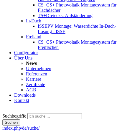
CS+
CS+ Photovoltaik Montagesystem für
Flachdächer
TS+
Dreiecks- Aufständerung
In-Dach
ISSE
PV Montage: Wasserdichte In-Dach-
Lösung - ISSE
Freiland
CS+
CS+ Photovoltaik Montagesystem für
Freiflächen
Configurator
Über Uns
News
Unternehmen
Referenzen
Karriere
Zertifikate
AGB
Downloads
Kontakt
Suchbegriffe
Suchen
index.php/de/suche/