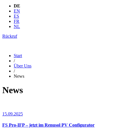
DE
EN
ES
FR
NL
Rückruf
Start
/
Über Uns
/
News
News
15.09.2025
FS Pro-IFP – jetzt im Renusol PV Configurator