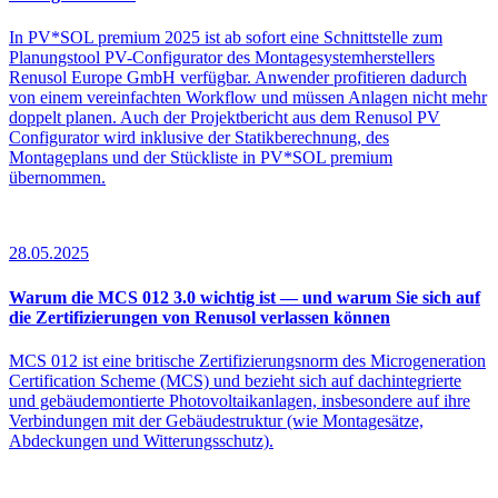
In PV*SOL premium 2025 ist ab sofort eine Schnittstelle zum
Planungstool PV-Configurator des Montagesystemherstellers
Renusol Europe GmbH verfügbar. Anwender profitieren dadurch
von einem vereinfachten Workflow und müssen Anlagen nicht mehr
doppelt planen. Auch der Projektbericht aus dem Renusol PV
Configurator wird inklusive der Statikberechnung, des
Montageplans und der Stückliste in PV*SOL premium
übernommen.
28.05.2025
Warum die MCS 012 3.0 wichtig ist — und warum Sie sich auf
die Zertifizierungen von Renusol verlassen können
MCS 012 ist eine britische Zertifizierungsnorm des Microgeneration
Certification Scheme (MCS) und bezieht sich auf dachintegrierte
und gebäudemontierte Photovoltaikanlagen, insbesondere auf ihre
Verbindungen mit der Gebäudestruktur (wie Montagesätze,
Abdeckungen und Witterungsschutz).