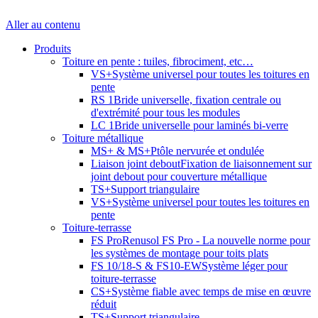
Aller au contenu
Produits
Toiture en pente : tuiles, fibrociment, etc…
VS+
Système universel pour toutes les toitures en
pente
RS 1
Bride universelle, fixation centrale ou
d'extrémité pour tous les modules
LC 1
Bride universelle pour laminés bi-verre
Toiture métallique
MS+ & MS+P
tôle nervurée et ondulée
Liaison joint debout
Fixation de liaisonnement sur
joint debout pour couverture métallique
TS+
Support triangulaire
VS+
Système universel pour toutes les toitures en
pente
Toiture-terrasse
FS Pro
Renusol FS Pro - La nouvelle norme pour
les systèmes de montage pour toits plats
FS 10/18-S & FS10-EW
Système léger pour
toiture-terrasse
CS+
Système fiable avec temps de mise en œuvre
réduit
TS+
Support triangulaire