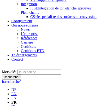
Intégration
ISSE
Intégration de toit étanche éprouvée
Plein champ
CS+
le spécialiste des surfaces de conversion
Configurateur
Qui nous sommes
News
L'entreprise
Références
Carrière
Certificats
Certificats ETN
Téléchargements
Contact
Mots-clés
Rechercher
fr/recherche/
DE
EN
ES
FR