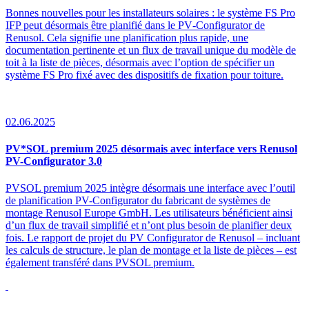
Bonnes nouvelles pour les installateurs solaires : le système FS Pro
IFP peut désormais être planifié dans le PV‑Configurator de
Renusol. Cela signifie une planification plus rapide, une
documentation pertinente et un flux de travail unique du modèle de
toit à la liste de pièces, désormais avec l’option de spécifier un
système FS Pro fixé avec des dispositifs de fixation pour toiture.
02.06.2025
PV*SOL premium 2025 désormais avec interface vers Renusol
PV-Configurator 3.0
PVSOL premium 2025 intègre désormais une interface avec l’outil
de planification PV-Configurator du fabricant de systèmes de
montage Renusol Europe GmbH. Les utilisateurs bénéficient ainsi
d’un flux de travail simplifié et n’ont plus besoin de planifier deux
fois. Le rapport de projet du PV Configurator de Renusol – incluant
les calculs de structure, le plan de montage et la liste de pièces – est
également transféré dans PVSOL premium.