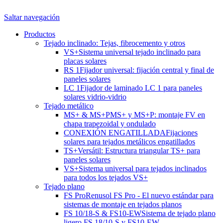
Saltar navegación
Productos
Tejado inclinado: Tejas, fibrocemento y otros
VS+
Sistema universal tejado inclinado para
placas solares
RS 1
Fijador universal: fijación central y final de
paneles solares
LC 1
Fijador de laminado LC 1 para paneles
solares vidrio-vidrio
Tejado metálico
MS+ & MS+P
MS+ y MS+P: montaje FV en
chapa trapezoidal y ondulado
CONEXIÓN ENGATILLADA
Fijaciones
solares para tejados metálicos engatillados
TS+
Versátil: Estructura triangular TS+ para
paneles solares
VS+
Sistema universal para tejados inclinados
para todos los tejados VS+
Tejado plano
FS Pro
Renusol FS Pro - El nuevo estándar para
sistemas de montaje en tejados planos
FS 10/18-S & FS10-EW
Sistema de tejado plano
ligero FS 18/10-S y FS10-EW