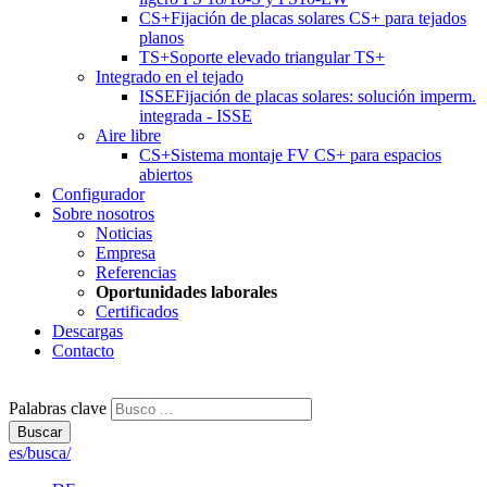
CS+
Fijación de placas solares CS+ para tejados
planos
TS+
Soporte elevado triangular TS+
Integrado en el tejado
ISSE
Fijación de placas solares: solución imperm.
integrada - ISSE
Aire libre
CS+
Sistema montaje FV CS+ para espacios
abiertos
Configurador
Sobre nosotros
Noticias
Empresa
Referencias
Oportunidades laborales
Certificados
Descargas
Contacto
Palabras clave
Buscar
es/busca/