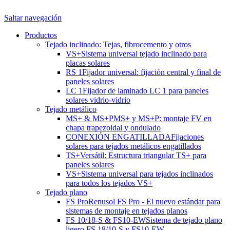
Saltar navegación
Productos
Tejado inclinado: Tejas, fibrocemento y otros
VS+
Sistema universal tejado inclinado para
placas solares
RS 1
Fijador universal: fijación central y final de
paneles solares
LC 1
Fijador de laminado LC 1 para paneles
solares vidrio-vidrio
Tejado metálico
MS+ & MS+P
MS+ y MS+P: montaje FV en
chapa trapezoidal y ondulado
CONEXIÓN ENGATILLADA
Fijaciones
solares para tejados metálicos engatillados
TS+
Versátil: Estructura triangular TS+ para
paneles solares
VS+
Sistema universal para tejados inclinados
para todos los tejados VS+
Tejado plano
FS Pro
Renusol FS Pro - El nuevo estándar para
sistemas de montaje en tejados planos
FS 10/18-S & FS10-EW
Sistema de tejado plano
ligero FS 18/10-S y FS10-EW