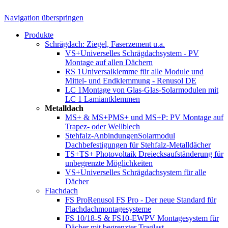
Navigation überspringen
Produkte
Schrägdach: Ziegel, Faserzement u.a.
VS+
Universelles Schrägdachsystem - PV
Montage auf allen Dächern
RS 1
Universalklemme für alle Module und
Mittel- und Endklemmung - Renusol DE
LC 1
Montage von Glas-Glas-Solarmodulen mit
LC 1 Lamiantklemmen
Metalldach
MS+ & MS+P
MS+ und MS+P: PV Montage auf
Trapez- oder Wellblech
Stehfalz-Anbindungen
Solarmodul
Dachbefestigungen für Stehfalz-Metalldächer
TS+
TS+ Photovoltaik Dreiecksaufständerung für
unbegrenzte Möglichkeiten
VS+
Universelles Schrägdachsystem für alle
Dächer
Flachdach
FS Pro
Renusol FS Pro - Der neue Standard für
Flachdachmontagesysteme
FS 10/18-S & FS10-EW
PV Montagesystem für
Dächer mit begrenzter Traglast