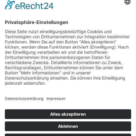
Die universale Dreiecks­aufständerung für unbegrenzte
Möglichkeiten.
Mehr
Schrägdächer
Renusol VS+
Das universale Schrädgachsystem, auch für das Metalldach.
Mehr
News
Anleitungen & Daten
PV Configurator 3.0
© Renusol Europe GmbH |
AGB
Navigation überspringen
Impressum