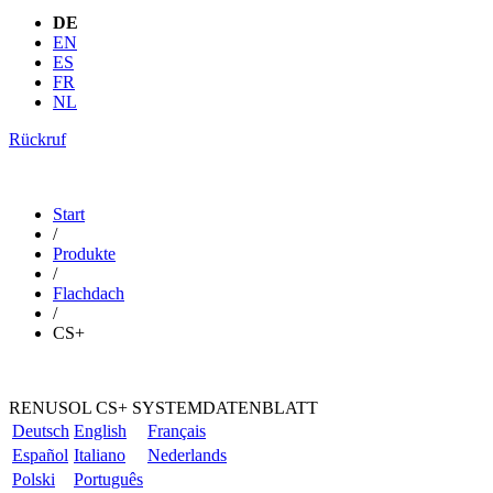
DE
EN
ES
FR
NL
Rückruf
Start
/
Produkte
/
Flachdach
/
CS+
RENUSOL CS+ SYSTEMDATENBLATT
Deutsch
English
Français
Español
Italiano
Nederlands
Polski
Português