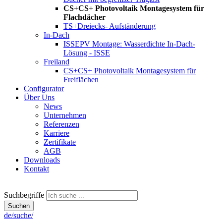
CS+
CS+ Photovoltaik Montagesystem für
Flachdächer
TS+
Dreiecks- Aufständerung
In-Dach
ISSE
PV Montage: Wasserdichte In-Dach-
Lösung - ISSE
Freiland
CS+
CS+ Photovoltaik Montagesystem für
Freiflächen
Configurator
Über Uns
News
Unternehmen
Referenzen
Karriere
Zertifikate
AGB
Downloads
Kontakt
Suchbegriffe
Suchen
de/suche/