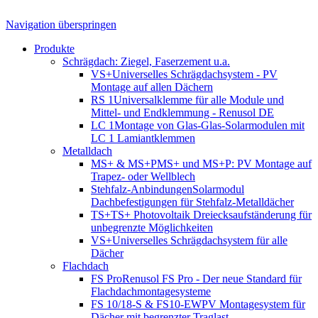
Navigation überspringen
Produkte
Schrägdach: Ziegel, Faserzement u.a.
VS+
Universelles Schrägdachsystem - PV
Montage auf allen Dächern
RS 1
Universalklemme für alle Module und
Mittel- und Endklemmung - Renusol DE
LC 1
Montage von Glas-Glas-Solarmodulen mit
LC 1 Lamiantklemmen
Metalldach
MS+ & MS+P
MS+ und MS+P: PV Montage auf
Trapez- oder Wellblech
Stehfalz-Anbindungen
Solarmodul
Dachbefestigungen für Stehfalz-Metalldächer
TS+
TS+ Photovoltaik Dreiecksaufständerung für
unbegrenzte Möglichkeiten
VS+
Universelles Schrägdachsystem für alle
Dächer
Flachdach
FS Pro
Renusol FS Pro - Der neue Standard für
Flachdachmontagesysteme
FS 10/18-S & FS10-EW
PV Montagesystem für
Dächer mit begrenzter Traglast